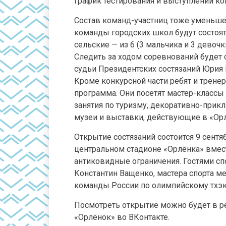
График тестирования и выступлений ко
Состав команд-участниц тоже уменьшен
команды городских школ будут состоять
сельские — из 6 (3 мальчика и 3 девочки
Следить за ходом соревнований будет 
судьи Президентских состязаний Юрия
Кроме конкурсной части ребят и трене
программа. Они посетят мастер-классы
занятия по туризму, декоративно-прик
музеи и выставки, действующие в «Ор
Открытие состязаний состоится 9 сентя
центральном стадионе «Орлёнка» вмес
антиковидные ограничения. Гостями сп
Константин Ващенко, мастера спорта м
команды России по олимпийскому тхэ
Посмотреть открытие можно будет в р
«Орлёнок» во ВКонтакте.