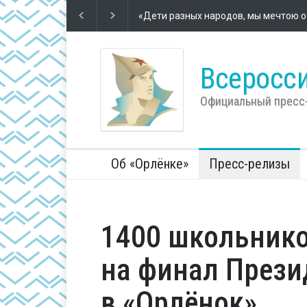
Футбол – школа жизни
2 года назад
Во Всеросс
компании 
Всеросси
Официальный пресс
Об «Орлёнке»
Пресс-релизы
1400 школьнико
на финал Прези
в «Орлёнок»