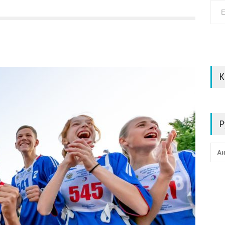
К
Р
Ан