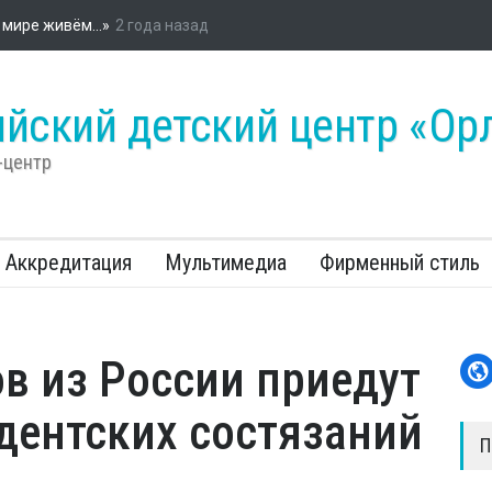
ийском детском центре «Орлёнок» стартовала энергетическая про
«Россети»
йский детский центр «Ор
-центр
Аккредитация
Мультимедиа
Фирменный стиль
в из России приедут
дентских состязаний
П