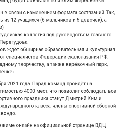
манд будет объявлен по итогам жеребьёвки.
 в связи с изменением формата состязаний. Так,
 из 12 учащихся (6 мальчиков и 6 девочек), а
).
судейская коллегия под руководством главного
 Перегудова.
ров ждёт обширная образовательная и культурная
 от специалистов Федерации скалолазания РФ,
ладному творчеству, а также верёвочный парк,
лёнке».
бря 2021 года. Парад команд пройдёт на
тимостью 4000 мест, что позволит соблюдать все
ортивного праздника станут Дмитрий Ким и
еждународного класса, члены спортивной сборной
квондо.
ежиме онлайн на официальной странице ВДЦ