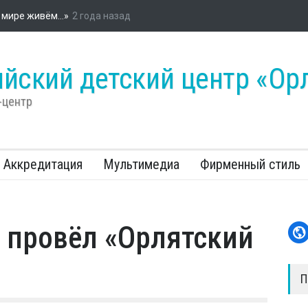
ийском детском центре «Орлёнок» стартовала энергетическая про
«Россети»
йский детский центр «Ор
-центр
Аккредитация
Мультимедиа
Фирменный стиль
 провёл «Орлятский
П