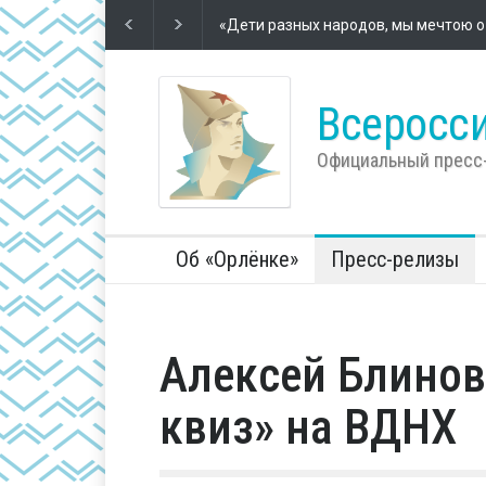
Футбол – школа жизни
2 года назад
Во Всеросс
компании 
Всеросси
Официальный пресс
Об «Орлёнке»
Пресс-релизы
Алексей Блинов
квиз» на ВДНХ