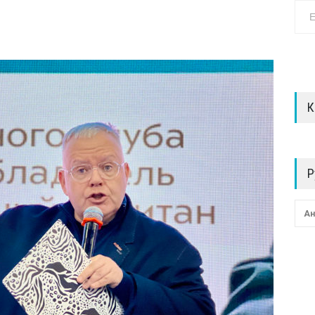
К
Р
Ан