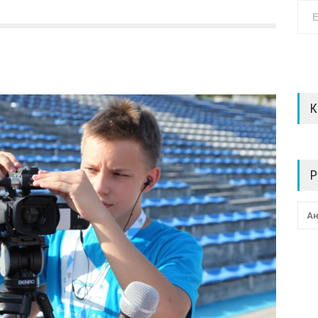
К
Р
Ан