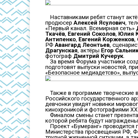
Наставниками ребят станут актёр
продюсер
Алексей Ясулович
, те
«Первый канал. Всемирная сеть»
Ткачёв
,
Евгений Соколов
,
Юлия 
Антипенко
,
Евгений Корженков
,
РФ
Авангард Леонтьев
, сценари
Драгунская
, актёры
Егор Сальни
фотограф
Дмитрий Кучерук
.
За время Форума участники соз
подготовят выпуски новостей, пр
«Безопасное медиадетсво», выпус
Также в программе творческие ве
Российского государственного а
девчонки увидят новинки мировог
кинохроникой и фотографиями XX 
Финалом смены станет презентац
которой ребята будут награждены
Проект «Бумеранг» проводится п
Министерства просвещения РФ, Ф
трудной жизненной ситуации, а та