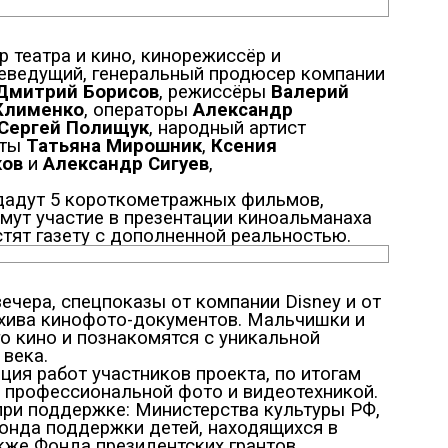
 театра и кино, кинорежиссёр и
леведущий, генеральный продюсер компании
Дмитрий Борисов
, режиссёры
Валерий
Клименко
, операторы
Александр
Сергей Полищук
, народный артист
сты
Татьяна Мирошник
,
Ксения
ков
и
Александр Сигуев
,
дадут 5 короткометражных фильмов,
имут участие в презентации киноальманаха
тят газету с дополненной реальностью.
чера, спецпоказы от компании Disney и от
рхива кинофото-документов. Мальчишки и
о кино и познакомятся с уникальной
века.
ия работ участников проекта, по итогам
 профессиональной фото и видеотехникой.
ри поддержке: Министерства культуры РФ,
онда поддержки детей, находящихся в
кже Фонда президентских грантов.