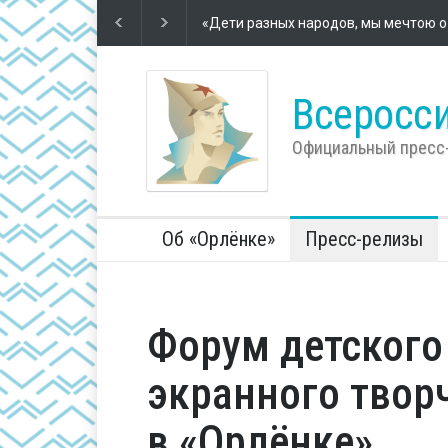
народов, мы мечтою о мире живём…»
Футбол – школа жизни
2 года н
В
к
Всеросси
Официальный пресс
Об «Орлёнке»
Пресс-релизы
Форум детского
экранного твор
в «Орлёнке»