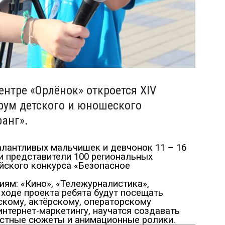
нтре «Орлёнок» откроется XIV
рум детского и юношеского
ранг».
талантливых мальчишек и девчонок 11 – 16
ни представители 100 региональных
йского конкурса «Безопасное
ям: «Кино», «Тележурналистика»,
 ходе проекта ребята будут посещать
скому, актёрскому, операторскому
интернет-маркетингу, научатся создавать
стные сюжеты и анимационные ролики.