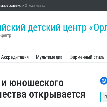
азад
о Всероссийском детском центре «Орлёнок» стартовала энергетиче
омпании «Россети»
йский детский центр «Ор
-центр
Аккредитация
Мультимедиа
Фирменный стиль
 и юношеского
чества открывается
П