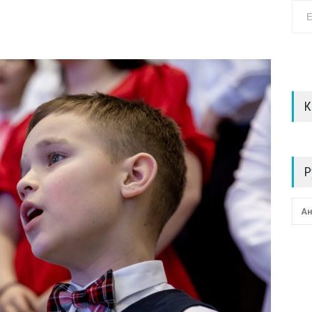
К
Р
Ан