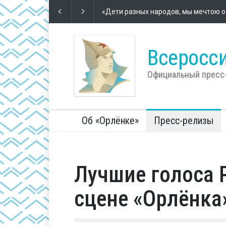
Футбол – школа жизни
2 года назад
Во Всеросс
компании 
Всеросси
Официальный пресс
Об «Орлёнке»
Пресс-релизы
Лучшие голоса 
сцене «Орлёнка