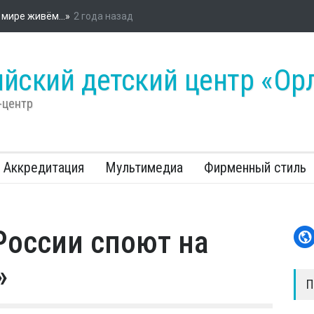
ийском детском центре «Орлёнок» стартовала энергетическая про
«Россети»
йский детский центр «Ор
-центр
Аккредитация
Мультимедиа
Фирменный стиль
России споют на
»
П