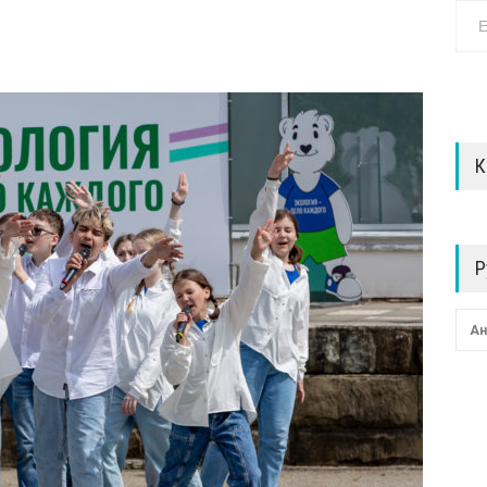
К
Р
Ан