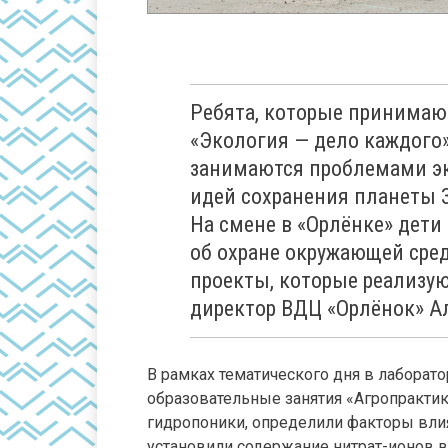
Ребята, которые принимаю
«Экология — дело каждого»
занимаются проблемами эк
идей сохранения планеты З
На смене в «Орлёнке» дет
об охране окружающей сре
проекты, которые реализую
директор ВДЦ «Орлёнок» А
В рамках тематического дня в лаборат
образовательные занятия «Агропрактик
гидропоники, определили факторы вли
установили содержание нитрат-ионов в