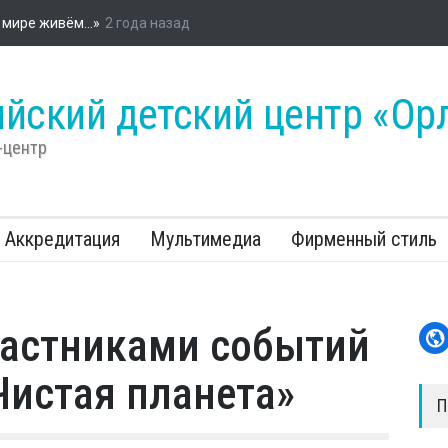
ийском детском центре «Орлёнок» стартовала энергетическая про
«Россети»
йский детский центр «Ор
-центр
Аккредитация
Мультимедиа
Фирменный стиль
частниками событий
Чистая планета»
П