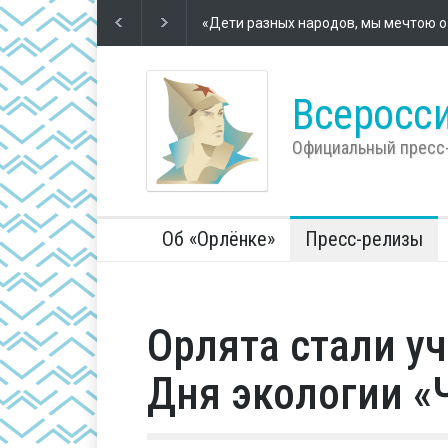
Футбол – школа жизни
2 года назад
Во Всеросс
компании 
Всеросси
Официальный пресс
Об «Орлёнке»
Пресс-релизы
Орлята стали у
Дня экологии «