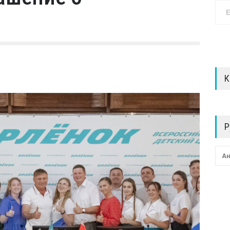
К
Р
Ан