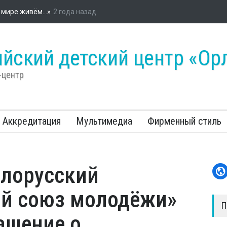
ийском детском центре «Орлёнок» стартовала энергетическая про
«Россети»
йский детский центр «Ор
-центр
Аккредитация
Мультимедиа
Фирменный стиль
елорусский
ий союз молодёжи»
П
ашение о