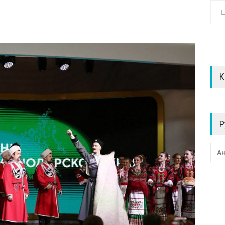
К
Р
Ан