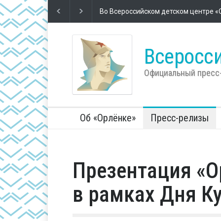
«Я петь хочу, хочу мечтать и до звез
Всеросси
Официальный пресс
Об «Орлёнке»
Пресс-релизы
Презентация «О
в рамках Дня К