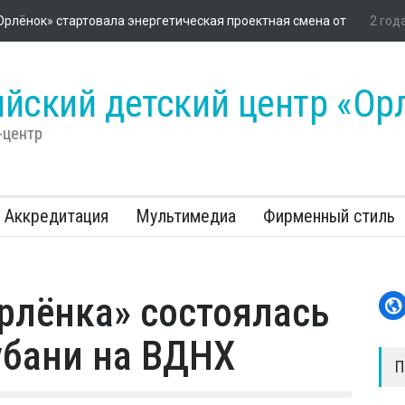
ды рукой достать!»
2 года назад
«Орлёнке» стартовали Президентские состяз
йский детский центр «Ор
-центр
Аккредитация
Мультимедиа
Фирменный стиль
рлёнка» состоялась
убани на ВДНХ
П