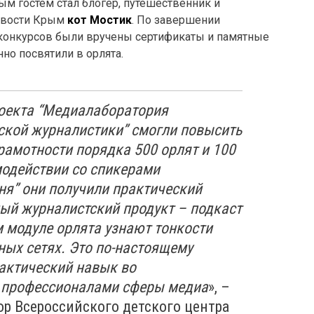
м гостем стал блогер, путешественник и
Новости Крым
кот Мостик
. По завершении
конкурсов были вручены сертификаты и памятные
но посвятили в орлята.
роекта “Медиалаборатория
ской журналистики” смогли повысить
амотности порядка 500 орлят и 100
модействии со спикерами
ня” они получили практический
ый журналистский продукт – подкаст
м модуле орлята узнают тонкости
ных сетях. Это по-настоящему
актический навык во
 профессионалами сферы медиа
», –
р Всероссийского детского центра