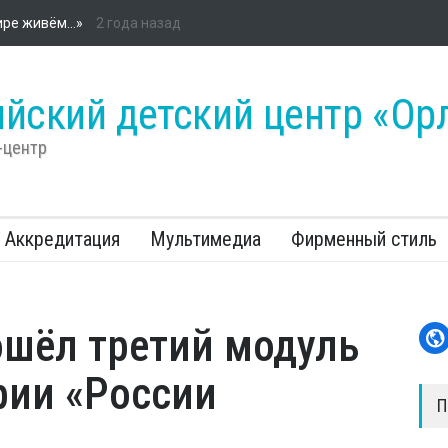
ийском детском центре «Орлёнок» стартовала энергетическая про
«Россети»
йский детский центр «Ор
-центр
Аккредитация
Мультимедиа
Фирменный стиль
ошёл третий модуль
рии «России
П