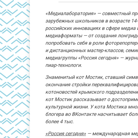
«Медиалаборатория» — совместный про
зарубежных школьников в возрасте 14-1
российских инновациях в сфере медиа 
медиаформаты — от создания лонгридо
попробовать себя в роли фоторепортер
и дистанционных мастер-классов, семи
медиагруппы «Россия сегодня» — журна
пиар-технологи.
Знаменитый кот Мостик, ставший симв
окончания стройки переквалифицирова
котоновостей крымского подразделения
кот Мостик рассказывает о достоприме
культурной жизни. У кота Мостика мног
блогера во ВКонтакте насчитывает боле
более 4 тыс.
«Россия сегодня»
— международная мед