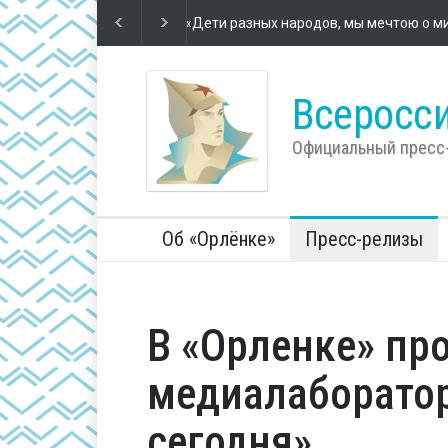
Футбол – школа жизни
2 года назад
Во Всеросс
компании 
Всеросси
Официальный пресс
Об «Орлёнке»
Пресс-релизы
В «Орленке» пр
медиалаборато
сегодня»