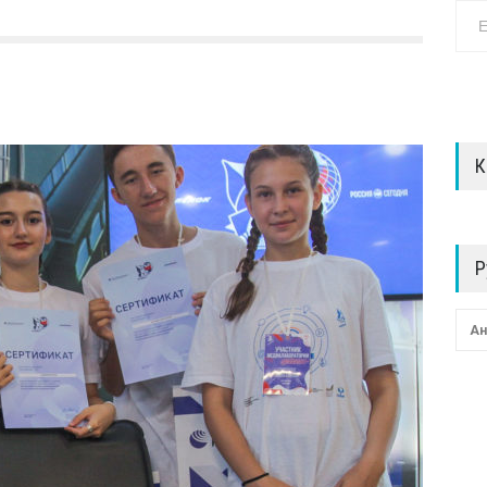
К
Р
Ан