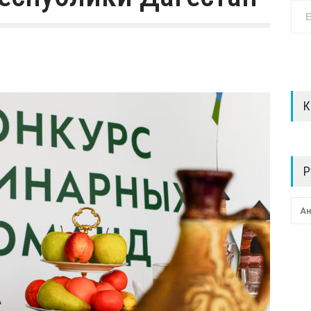
К
Р
Ан