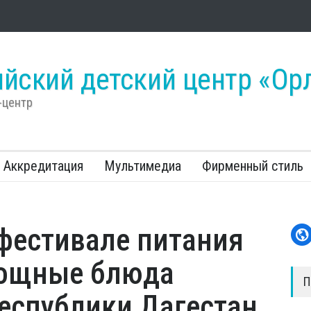
е «Орлёнок» стартовала энергетическая проектная смена от
2 года назад
йский детский центр «Ор
-центр
Аккредитация
Мультимедиа
Фирменный стиль
 фестивале питания
вощные блюда
П
еспублики Дагестан