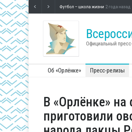
Футбол – школа жизни
Во Всероссийском детском центр
компании «Россети»
Всеросси
Официальный пресс
Об «Орлёнке»
Пресс-релизы
В «Орлёнке» на
приготовили о
народа лакцы Р