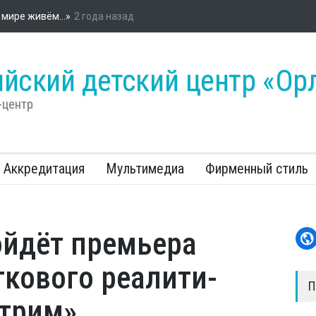
ийском детском центре «Орлёнок» стартовала энергетическая про
«Россети»
йский детский центр «Ор
-центр
Аккредитация
Мультимедиа
Фирменный стиль
ойдёт премьера
ткового реалити-
П
отрим»