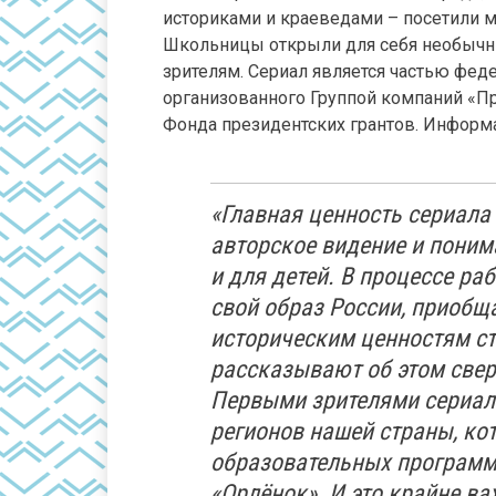
историками и краеведами – посетили м
Школьницы открыли для себя необычны
зрителям. Сериал является частью феде
организованного Группой компаний «
Фонда президентских грантов. Информ
«Главная ценность сериала
авторское видение и поним
и для детей. В процессе р
свой образ России, приобщ
историческим ценностям с
рассказывают об этом свер
Первыми зрителями сериала
регионов нашей страны, ко
образовательных программ 
«Орлёнок». И это крайне в