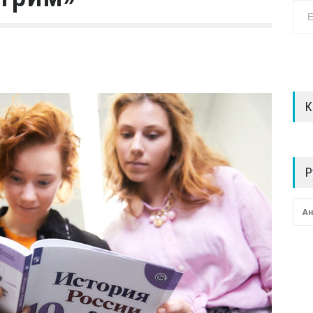
К
Р
Ан