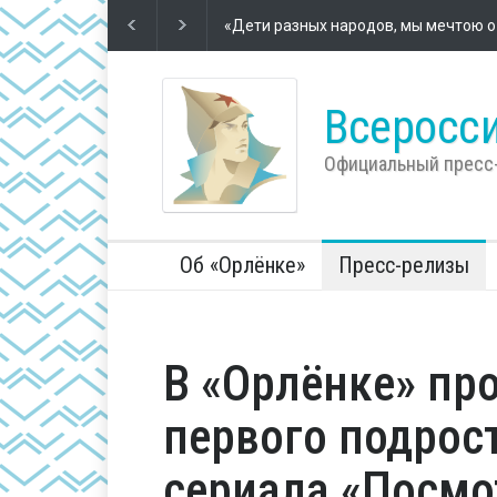
Футбол – школа жизни
2 года назад
Во Всеросс
компании 
Всеросси
Официальный пресс
Об «Орлёнке»
Пресс-релизы
В «Орлёнке» пр
первого подрос
сериала «Посм